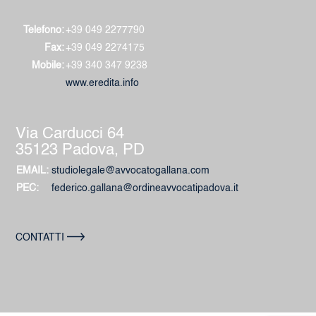
Telefono:
+39 049 2277790
Fax:
+39 049 2274175
Mobile:
+39 340 347 9238
www.eredita.info
Via Carducci 64
35123 Padova, PD
EMAIL:
studiolegale@avvocatogallana.com
PEC:
federico.gallana@ordineavvocatipadova.it
CONTATTI