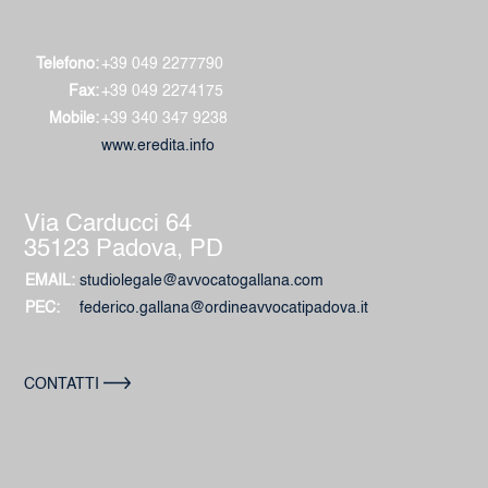
Telefono:
+39 049 2277790
Fax:
+39 049 2274175
Mobile:
+39 340 347 9238
www.eredita.info
Via Carducci 64
35123 Padova, PD
EMAIL:
studiolegale@avvocatogallana.com
PEC:
federico.gallana@ordineavvocatipadova.it
CONTATTI