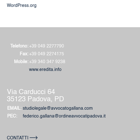
WordPress.org
Telefono:
+39 049 2277790
Fax:
+39 049 2274175
Mobile:
+39 340 347 9238
www.eredita.info
Via Carducci 64
35123 Padova, PD
EMAIL:
studiolegale@avvocatogallana.com
PEC:
federico.gallana@ordineavvocatipadova.it
CONTATTI